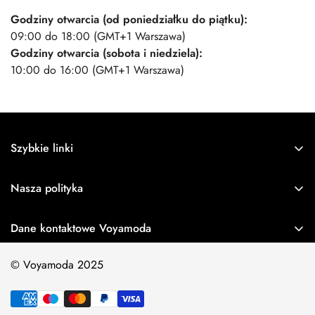
Godziny otwarcia (od poniedziałku do piątku):
09:00 do 18:00 (GMT+1 Warszawa)
Godziny otwarcia (sobota i niedziela):
10:00 do 16:00 (GMT+1 Warszawa)
Szybkie linki
Strona główna
Nasza polityka
Szukaj
Polityka prywatności
O nas
Dane kontaktowe Voyamoda
Polityka zwrotów
Kontakt
E-mail:
info@voyamoda.com
Wysyłka i dostawa
© Voyamoda 2025
Numer telefonu:
+48732125233
Często zadawane pytania (FAQ)
Polityka plików cookie
Śledź swoje zamówienie
Nazwa firmy:
Voyamoda
Zasady płatności